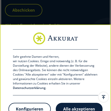
Abschicken
Akkurat financial service GmbH
Hohenzollernring 56
48145 Münster
Telefon 0251 39492-100
Telefax 0251 39492-199
info@akkurat-service.eu
Sehr geehrte Damen und Herren,
akkurat-service.eu
wir nutzen Cookies.
Einige sind notwendig (z. B. für die
Darstellung der Website), andere dienen der Verbesserung
des Onlineangebots. Sie können die nicht notwendigen
Cookies "Alle akzeptieren" oder mit "Konfigurieren
" ablehnen
und gewünschte Cookies einzeln aktivieren. Weitere
Informationen zu Cookies erhalten Sie in unserer
Datenschutzerklärung
.
© 2020 Akkurat financial service GmbH
Konfigurieren
Alle akzeptieren