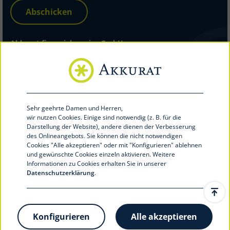
Abschicken
Akkurat financial service GmbH
Hohenzollernring 56
48145 Münster
Telefon 0251 39492-100
Telefax 0251 39492-199
info@akkurat-service.eu
Sehr geehrte Damen und Herren,
akkurat-service.eu
wir nutzen Cookies.
Einige sind notwendig (z. B. für die
Darstellung der Website), andere dienen der Verbesserung
des Onlineangebots. Sie können die nicht notwendigen
Cookies "Alle akzeptieren" oder mit "Konfigurieren
" ablehnen
und gewünschte Cookies einzeln aktivieren. Weitere
Informationen zu Cookies erhalten Sie in unserer
Datenschutzerklärung
.
© 2020 Akkurat financial service GmbH
Konfigurieren
Alle akzeptieren