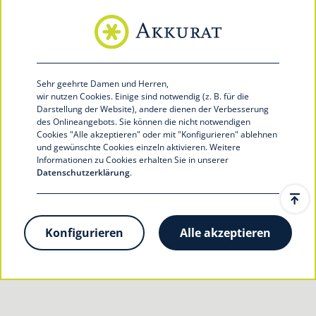
Hohenzollernring 56
48145 Münster
Telefon 0251 39492-100
Telefax 0251 39492-199
info@akkurat-service.eu
Sehr geehrte Damen und Herren,
akkurat-service.eu
wir nutzen Cookies.
Einige sind notwendig (z. B. für die
Darstellung der Website), andere dienen der Verbesserung
des Onlineangebots. Sie können die nicht notwendigen
Cookies "Alle akzeptieren" oder mit "Konfigurieren
" ablehnen
und gewünschte Cookies einzeln aktivieren. Weitere
Informationen zu Cookies erhalten Sie in unserer
Datenschutzerklärung
.
© 2020 Akkurat financial service GmbH
Konfigurieren
Alle akzeptieren
Kontakt
Datenschutz
Impressum
Cookie-Einstellungen zurücksetzen