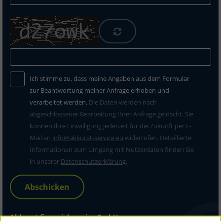
Captcha muss ausgeführt werden
Ich stimme zu, dass meine Angaben aus dem Formular
zur Beantwortung meiner Anfrage erhoben und
verarbeitet werden.
Die Daten werden nach
abgeschlossener Bearbeitung Ihrer Anfrage gelöscht. Sie
können Ihre Einwilligung jederzeit für die Zukunft per E-
Mail an
info@akkurat-service.eu
widerrufen. Detaillierte
Informationen zum Umgang mit Nutzerdaten finden Sie
in unserer
Datenschutzerklärung
.
Abschicken
Akkurat financial service GmbH