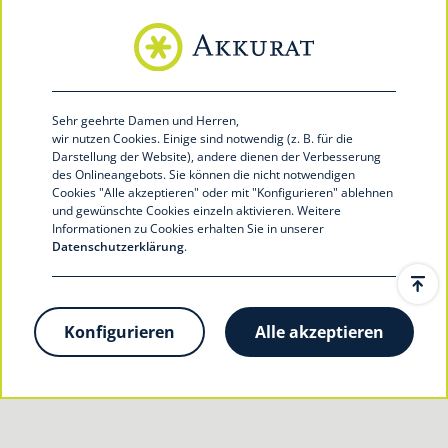
Telefon 0251 39492-100
Telefax 0251 39492-199
info@akkurat-service.eu
akkurat-service.eu
Sehr geehrte Damen und Herren,
wir nutzen Cookies.
Einige sind notwendig (z. B. für die
Darstellung der Website), andere dienen der Verbesserung
des Onlineangebots. Sie können die nicht notwendigen
Cookies "Alle akzeptieren" oder mit "Konfigurieren
" ablehnen
und gewünschte Cookies einzeln aktivieren. Weitere
Informationen zu Cookies erhalten Sie in unserer
Datenschutzerklärung
.
Jetzt Verbundpartner werden
© 2020 Akkurat financial service GmbH
Konfigurieren
Alle akzeptieren
Kontakt
Datenschutz
Impressum
Cookie-Einstellungen zurücksetzen