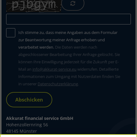
Ich stimme zu, dass meine Angaben aus dem Formular
zur Beantwortung meiner Anfrage erhoben und
verarbeitet werden.
Die Daten werden nach
abgeschlossener Bearbeitung Ihrer Anfrage gelöscht. Sie
können Ihre Einwilligung jederzeit für die Zukunft per E-
Mail an
info@akkurat-service.eu
widerrufen. Detaillierte
Informationen zum Umgang mit Nutzerdaten finden Sie
in unserer
Datenschutzerklärung
.
Abschicken
Akkurat financial service GmbH
Hohenzollernring 56
48145 Münster