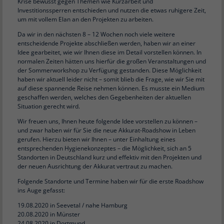
Krise bewusst gegen Themen wie Kurzarbeit und
Investitionssperren entschieden und nutzen die etwas ruhigere Zeit,
um mit vollem Elan an den Projekten zu arbeiten.
Da wir in den nächsten 8 – 12 Wochen noch viele weitere
entscheidende Projekte abschließen werden, haben wir an einer
Idee gearbeitet, wie wir Ihnen diese im Detail vorstellen können. In
normalen Zeiten hätten uns hierfür die großen Veranstaltungen und
der Sommerworkshop zu Verfügung gestanden. Diese Möglichkeit
haben wir aktuell leider nicht – somit blieb die Frage, wie wir Sie mit
auf diese spannende Reise nehmen können. Es musste ein Medium
geschaffen werden, welches den Gegebenheiten der aktuellen
Situation gerecht wird.
Wir freuen uns, Ihnen heute folgende Idee vorstellen zu können –
und zwar haben wir für Sie die neue Akkurat-Roadshow in Leben
gerufen. Hierzu bieten wir Ihnen – unter Einhaltung eines
entsprechenden Hygienekonzeptes – die Möglichkeit, sich an 5
Standorten in Deutschland kurz und effektiv mit den Projekten und
der neuen Ausrichtung der Akkurat vertraut zu machen.
Folgende Standorte und Termine haben wir für die erste Roadshow
ins Auge gefasst:
19.08.2020 in Seevetal / nahe Hamburg
20.08.2020 in Münster
24.08.2020 in Dortmund