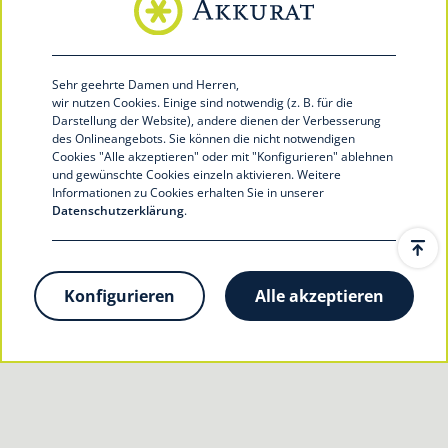
info@akkurat-service.eu
akkurat-service.eu
Sehr geehrte Damen und Herren,
wir nutzen Cookies.
Einige sind notwendig (z. B. für die
Darstellung der Website), andere dienen der Verbesserung
des Onlineangebots. Sie können die nicht notwendigen
Cookies "Alle akzeptieren" oder mit "Konfigurieren
" ablehnen
und gewünschte Cookies einzeln aktivieren. Weitere
Informationen zu Cookies erhalten Sie in unserer
Datenschutzerklärung
.
Jetzt Verbundpartner werden
Konfigurieren
Alle akzeptieren
© 2020 Akkurat financial service GmbH
Kontakt
Datenschutz
Impressum
Cookie-Einstellungen zurücksetzen
®
website by interface medien
Text by Hamburgtext
Design von
®