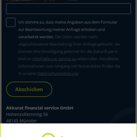
Ich stimme zu, dass meine Angaben aus dem Formular
zur Beantwortung meiner Anfrage erhoben und
verarbeitet werden.
Die Daten werden nach
abgeschlossener Bearbeitung Ihrer Anfrage gelöscht. Sie
können Ihre Einwilligung jederzeit für die Zukunft per E-
Mail an
info@akkurat-service.eu
widerrufen. Detaillierte
Informationen zum Umgang mit Nutzerdaten finden Sie
in unserer
Datenschutzerklärung
.
Abschicken
Akkurat financial service GmbH
Hohenzollernring 56
48145 Münster
Telefon 0251 39492-100
Telefax 0251 39492-199