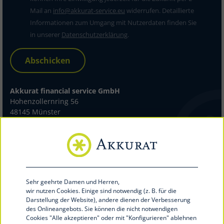
Mail an
info@akkurat-service.eu
widerrufen. Detaillierte
Informationen zum Umgang mit Nutzerdaten finden Sie
in unserer
Datenschutzerklärung
.
Abschicken
Akkurat financial service GmbH
Hohenzollernring 56
48145 Münster
Telefon 0251 39492-100
Telefax 0251 39492-199
info@akkurat-service.eu
akkurat-service.eu
Sehr geehrte Damen und Herren,
wir nutzen Cookies.
Einige sind notwendig (z. B. für die
Darstellung der Website), andere dienen der Verbesserung
des Onlineangebots. Sie können die nicht notwendigen
Cookies "Alle akzeptieren" oder mit "Konfigurieren
" ablehnen