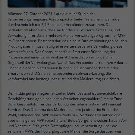
Münster, 27. Oktober 2021. Laut aktueller Studie des
Versicherungsmagazins Asscompact arbeiten Versicherungsmakler
durchschnittlich mit 2,5 Pools oder Verbünden zusammen. Das
bedeutet oft aber auch, dass sie für die strukturierte Erfassung und
Verwaltung ihrer Daten mehrere Maklerverwaltungsprogramme (MVP)
im Einsatz haben. Bestehen darüber hinaus Direktanbindungen bei den
Produktgebern, muss häufig eine weitere separate Verwaltung dieser
Daten erfolgen. Das Chaos ist perfekt: Statt einer Bündelung der
Prozesse und einer verschlankten Administration erhöht sich im
Gegenteil der Verwaltungsaufwand. Das Verbundunternehmen Akkurat
Financial Service bietet seinen Kunden in Zusammenarbeit mit der
Smart Insurtech AG nun eine besondere Software-Lösung, die
komfortabel und kostengünstig ist und den Makleralltag erleichtert.
Denn: „Ein gut gepflegter, aktueller Datenbestand ist unverzichtbare
Geschäftsgrundlage eines jeden Versicherungsmaklers“, meint Timo
Dörr, Geschäftsführer des Verbundunternehmens Akkurat Financial
Service. „Das Dilemma des Maklers besteht ja oft darin: Er hat die
Wahl, entweder das MVP seines Pools bzw. Verbunds zu nutzen oder
aber ein eigenes MVP vorzuhalten.“ Beide Vorgehensweisen haben Vor-
und Nachteile. Erfolgt die Datenpflege und -verarbeitung über die
zentralen MVPs der Pools, plagt viele Makler die Sorge darüber, was