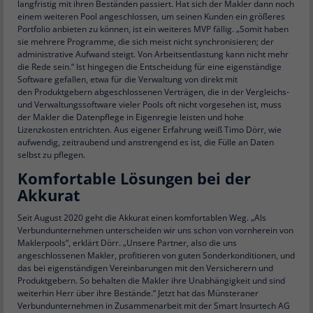
langfristig mit ihren Beständen passiert. Hat sich der Makler dann noch
einem weiteren Pool angeschlossen, um seinen Kunden ein größeres
Portfolio anbieten zu können, ist ein weiteres MVP fällig. „Somit haben
sie mehrere Programme, die sich meist nicht synchronisieren; der
administrative Aufwand steigt. Von Arbeitsentlastung kann nicht mehr
die Rede sein.“ Ist hingegen die Entscheidung für eine eigenständige
Software gefallen, etwa für die Verwaltung von direkt mit
den Produktgebern abgeschlossenen Verträgen, die in der Vergleichs-
und Verwaltungssoftware vieler Pools oft nicht vorgesehen ist, muss
der Makler die Datenpflege in Eigenregie leisten und hohe
Lizenzkosten entrichten. Aus eigener Erfahrung weiß Timo Dörr, wie
aufwendig, zeitraubend und anstrengend es ist, die Fülle an Daten
selbst zu pflegen.
Komfortable Lösungen bei der
Akkurat
Seit August 2020 geht die Akkurat einen komfortablen Weg. „Als
Verbundunternehmen unterscheiden wir uns schon von vornherein von
Maklerpools“, erklärt Dörr. „Unsere Partner, also die uns
angeschlossenen Makler, profitieren von guten Sonderkonditionen, und
das bei eigenständigen Vereinbarungen mit den Versicherern und
Produktgebern. So behalten die Makler ihre Unabhängigkeit und sind
weiterhin Herr über ihre Bestände.“ Jetzt hat das Münsteraner
Verbundunternehmen in Zusammenarbeit mit der Smart Insurtech AG