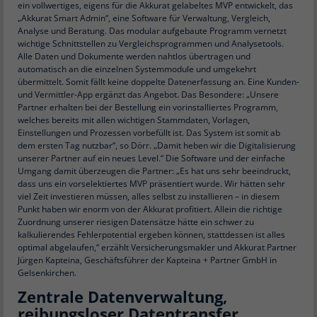
ein vollwertiges, eigens für die Akkurat gelabeltes MVP entwickelt, das
„Akkurat Smart Admin“, eine Software für Verwaltung, Vergleich,
Analyse und Beratung. Das modular aufgebaute Programm vernetzt
wichtige Schnittstellen zu Vergleichsprogrammen und Analysetools.
Alle Daten und Dokumente werden nahtlos übertragen und
automatisch an die einzelnen Systemmodule und umgekehrt
übermittelt. Somit fällt keine doppelte Datenerfassung an. Eine Kunden-
und Vermittler-App ergänzt das Angebot. Das Besondere: „Unsere
Partner erhalten bei der Bestellung ein vorinstalliertes Programm,
welches bereits mit allen wichtigen Stammdaten, Vorlagen,
Einstellungen und Prozessen vorbefüllt ist. Das System ist somit ab
dem ersten Tag nutzbar“, so Dörr. „Damit heben wir die Digitalisierung
unserer Partner auf ein neues Level.“ Die Software und der einfache
Umgang damit überzeugen die Partner: „Es hat uns sehr beeindruckt,
dass uns ein vorselektiertes MVP präsentiert wurde. Wir hätten sehr
viel Zeit investieren müssen, alles selbst zu installieren – in diesem
Punkt haben wir enorm von der Akkurat profitiert. Allein die richtige
Zuordnung unserer riesigen Datensätze hätte ein schwer zu
kalkulierendes Fehlerpotential ergeben können, stattdessen ist alles
optimal abgelaufen,“ erzählt Versicherungsmakler und Akkurat Partner
Jürgen Kapteina, Geschäftsführer der Kapteina + Partner GmbH in
Gelsenkirchen.
Zentrale Datenverwaltung,
reibungsloser Datentransfer,