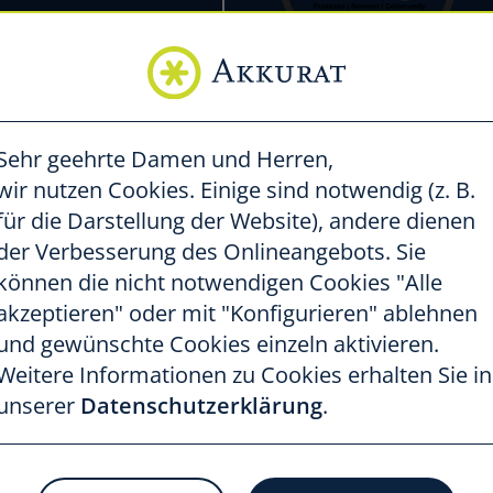
Sehr geehrte Damen und Herren,
Jetzt Verbundpartner
wir nutzen Cookies.
Einige sind notwendig (z. B.
Formular zur Beantwortung
für die Darstellung der Website), andere dienen
en.
Die Daten werden nach
der Verbesserung des Onlineangebots. Sie
öscht. Sie können Ihre
können die nicht notwendigen Cookies "Alle
l an
info@akkurat-service.eu
akzeptieren" oder mit "Konfigurieren
" ablehnen
mgang mit Nutzerdaten finden
und gewünschte Cookies einzeln aktivieren.
Weitere Informationen zu Cookies erhalten Sie in
unserer
Datenschutzerklärung
.