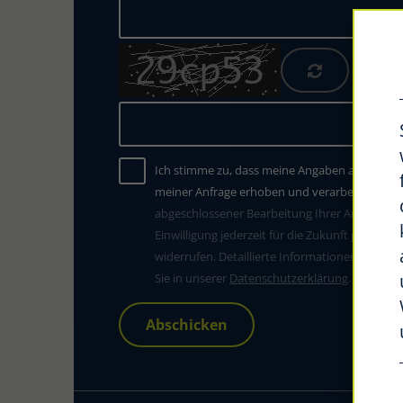
Ich stimme zu, dass meine Angaben aus dem 
meiner Anfrage erhoben und verarbeitet werd
abgeschlossener Bearbeitung Ihrer Anfrage gel
Einwilligung jederzeit für die Zukunft per E-Mai
widerrufen. Detaillierte Informationen zum U
Sie in unserer
Datenschutzerklärung
.
Abschicken