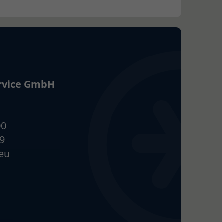
ervice GmbH
00
99
.eu