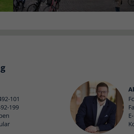
ng
A
492-101
F
492-199
F
iben
E-
ular
K