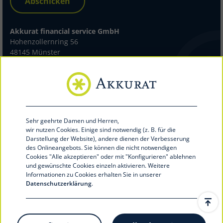
Abschicken
Akkurat financial service GmbH
Hohenzollernring 56
48145 Münster
Telefon 0251 39492-100
Telefax 0251 39492-199
info@akkurat-service.eu
akkurat-service.eu
Sehr geehrte Damen und Herren,
wir nutzen Cookies.
Einige sind notwendig (z. B. für die
Darstellung der Website), andere dienen der Verbesserung
des Onlineangebots. Sie können die nicht notwendigen
Cookies "Alle akzeptieren" oder mit "Konfigurieren
" ablehnen
und gewünschte Cookies einzeln aktivieren. Weitere
Informationen zu Cookies erhalten Sie in unserer
Datenschutzerklärung
.
Jetzt Verbundpartner werden