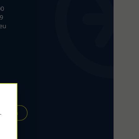
00
99
.eu
 werden