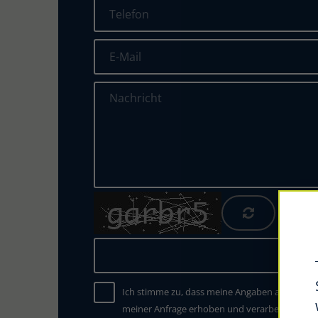
Ich stimme zu, dass meine Angaben aus dem 
meiner Anfrage erhoben und verarbeitet werd